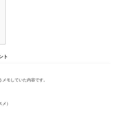
ント
うメモしていた内容です。
スメ）